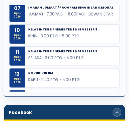
07
IMARAH JUMAAT / PROGRAM BINA INSAN & MORAL
JUMAAT · 7.30PAGI - 8.00PAGI · DEWAN STAR PUTRA & MAKMAL BIOLOGI
Ogos
2026
10
KELAS INTENSIF SEMESTER 1 & SEMESTER 3
ISNIN · 3.00 PTG - 5.00 PTG
Ogos
2026
11
KELAS INTENSIF SEMESTER 1 & SEMESTER 3
SELASA · 3.00 PTG - 5.00 PTG
Ogos
2026
12
KOKURIKULUM
RABU · 2.20 PTG - 5.00 PTG
Ogos
2026
13
KELAS INTENSIF SEMESTER 1 & SEMESTER 3
KHAMIS · 3.00 PTG - 5.00 PTG
Ogos
2026
Facebook
14
IMARAH JUMAAT / PROGRAM BINA INSAN & MORAL
JUMAAT · 7.30PAGI - 8.00PAGI · DEWAN STAR PUTRA & MAKMAL BIOLOGI
Ogos
2026