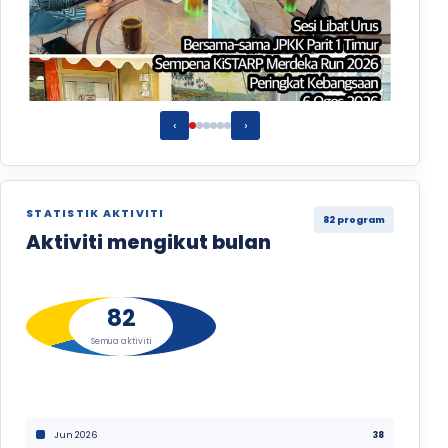
‹
›
STATISTIK AKTIVITI
82 program
Aktiviti KiSTARP
06/08/2026
Aktiviti mengikut bulan
82
Semua aktiviti
Jun 2026
38