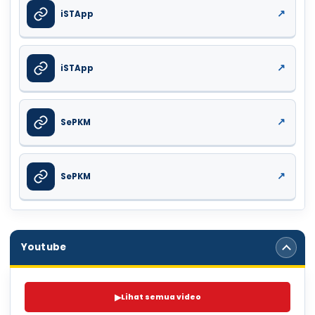
AHAD
2026
↗
iSTApp
31
HARI KEBANGSAAN
ISNIN
Ogos
2026
↗
iSTApp
03
PERHIMPUNAN RASMI
ISNIN · 7.40 PAGI - 8.30 PAGI · DEWAN STAR PUTRA
Ogos
2026
↗
SePKM
03
KELAS INTENSIF SEMESTER 1 & SEMESTER 3
ISNIN · 3.00 PTG - 5.00 PTG
Ogos
2026
↗
SePKM
04
KELAS INTENSIF SEMESTER 1 & SEMESTER 3
SELASA · 3.00 PTG - 5.00 PTG
Ogos
2026
Youtube
05
KOKURIKULUM
RABU · 2.20 PTG - 5.00 PTG
Ogos
2026
▶
Lihat semua video
06
KELAS INTENSIF SEMESTER 1 & SEMESTER 3