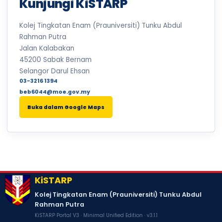
Kunjungi KiSTARP
22
LARIAN MERDEKA KiSTARP
SABTU
Ogos
Kolej Tingkatan Enam (Prauniversiti) Tunku Abdul
2026
Rahman Putra
Jalan Kalabakan
24
CUTI PERISTIWA
45200 Sabak Bernam
ISNIN
Ogos
2026
Selangor Darul Ehsan
03-3216 1394
25
CUTI UMUM MAULIDUR RASUL
beb6044@moe.gov.my
SELASA
Ogos
2026
Buka dalam Google Maps
27
PEPERIKSAAN TOV SEMESTER 1 & SEMESTER 3
KHAMIS
Ogos
2026
28
IMARAH JUMAAT / PROGRAM BINA INSAN & MORAL
JUMAAT · 7.30PAGI - 8.00PAGI · DEWAN STAR PUTRA & MAKMAL BIOLOGI
Ogos
KiSTARP
2026
Kolej Tingkatan Enam (Prauniversiti) Tunku Abdul
29
CUTI SEKOLAH
Rahman Putra
SABTU
Ogos
KiSTARP Portal V3 · Minimal Unified Edition · v3.1.1
2026