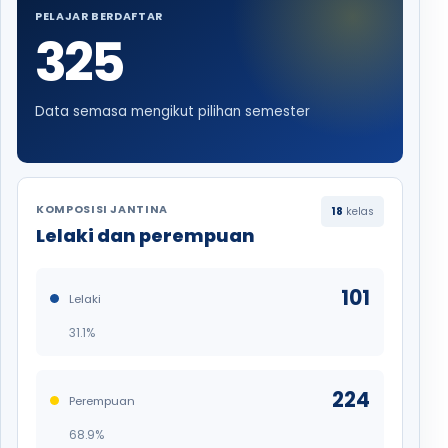
PELAJAR BERDAFTAR
325
Data semasa mengikut pilihan semester
KOMPOSISI JANTINA
18
kelas
Lelaki dan perempuan
101
Lelaki
31.1%
224
Perempuan
68.9%