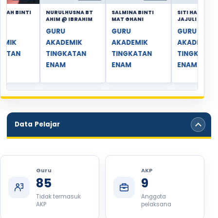
SITI HANIM BT
SITI MUHAIMIN
SURAIYA BINTI
MU
JAJULI
BINTI ABDULLAH
KELING @
ZUL
JAWAHIR
MA
GURU
GURU
GURU
IC
AKADEMIK
AKADEMIK
AKADEMIK
TINGKATAN
TINGKATAN
TINGKATAN
ENAM
ENAM
ENAM
Data Pelajar
Data Semasa KiSTARP
Guru
AKP
85
9
Tidak termasuk
Anggota
AKP
pelaksana