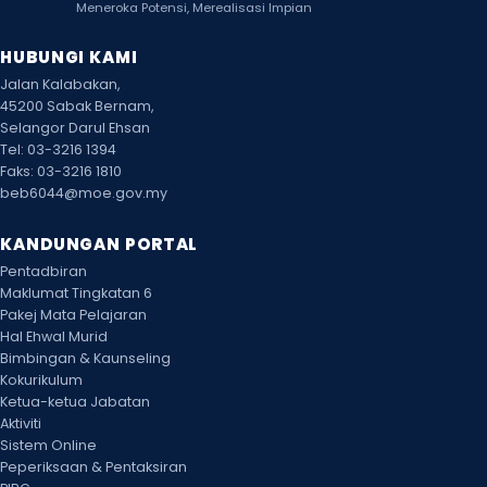
Meneroka Potensi, Merealisasi Impian
30
CUTI SEKOLAH
HUBUNGI KAMI
AHAD
Ogos
2026
Jalan Kalabakan,
45200 Sabak Bernam,
31
HARI KEBANGSAAN
Selangor Darul Ehsan
ISNIN
Ogos
Tel: 03-3216 1394
2026
Faks: 03-3216 1810
beb6044@moe.gov.my
KANDUNGAN PORTAL
Pentadbiran
Maklumat Tingkatan 6
Pakej Mata Pelajaran
Hal Ehwal Murid
Bimbingan & Kaunseling
Kokurikulum
Ketua-ketua Jabatan
Aktiviti
Sistem Online
Peperiksaan & Pentaksiran